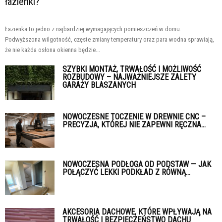
łazienki?
Łazienka to jedno z najbardziej wymagających pomieszczeń w domu.
Podwyższona wilgotność, częste zmiany temperatury oraz para wodna sprawiają,
że nie każda osłona okienna będzie...
SZYBKI MONTAŻ, TRWAŁOŚĆ I MOŻLIWOŚĆ
ROZBUDOWY – NAJWAŻNIEJSZE ZALETY
GARAŻY BLASZANYCH
NOWOCZESNE TOCZENIE W DREWNIE CNC –
PRECYZJA, KTÓREJ NIE ZAPEWNI RĘCZNA...
NOWOCZESNA PODŁOGA OD PODSTAW — JAK
POŁĄCZYĆ LEKKI PODKŁAD Z RÓWNĄ...
AKCESORIA DACHOWE, KTÓRE WPŁYWAJĄ NA
TRWAŁOŚĆ I BEZPIECZEŃSTWO DACHU