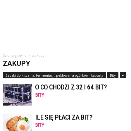
Strona główna
Zakupy
ZAKUPY
Beczki do kiszenia, fermentacji, peklowania ogórków i kapusty
Bity
O CO CHODZI Z 32 I 64 BIT?
BITY
ILE SIĘ PŁACI ZA BIT?
BITY