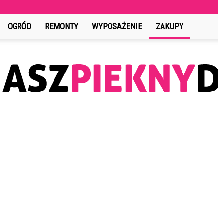
OGRÓD
REMONTY
WYPOSAŻENIE
ZAKUPY
NaszPieknyDom.pl