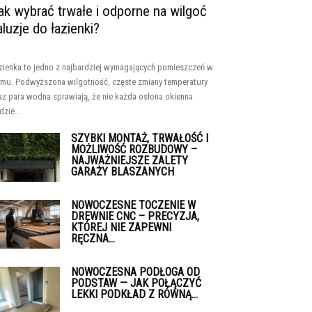
ak wybrać trwałe i odporne na wilgoć
aluzje do łazienki?
zienka to jedno z najbardziej wymagających pomieszczeń w
mu. Podwyższona wilgotność, częste zmiany temperatury
az para wodna sprawiają, że nie każda osłona okienna
dzie...
SZYBKI MONTAŻ, TRWAŁOŚĆ I
MOŻLIWOŚĆ ROZBUDOWY –
NAJWAŻNIEJSZE ZALETY
GARAŻY BLASZANYCH
NOWOCZESNE TOCZENIE W
DREWNIE CNC – PRECYZJA,
KTÓREJ NIE ZAPEWNI
RĘCZNA...
NOWOCZESNA PODŁOGA OD
PODSTAW — JAK POŁĄCZYĆ
LEKKI PODKŁAD Z RÓWNĄ...