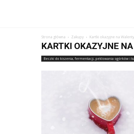
Strona główna
Zakupy
Kartki okazyjne na Walenty
KARTKI OKAZYJNE NA
Beczki do kiszenia, fermentacji, peklowania ogórków i k
Kartki okazyjne na Walentynki