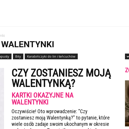
nki
 WALENTYNKI
apusty
Bity
Karabińczyki do lin i łańcuchów
Z
CZY ZOSTANIESZ MOJĄ
WALENTYNKĄ?
KARTKI OKAZYJNE NA
WALENTYNKI
Oczywiście! Oto wprowadzenie: "Czy
zostaniesz moją Walentynką?" to pytanie, które
wiele osób zadaje swoim ukochanym w okresie