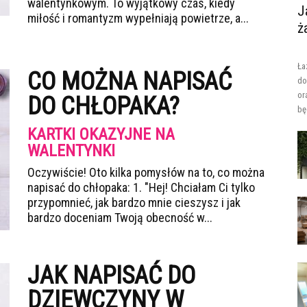
walentynkowym. To wyjątkowy czas, kiedy
J
miłość i romantyzm wypełniają powietrze, a...
ż
Ła
CO MOŻNA NAPISAĆ
do
or
DO CHŁOPAKA?
bę
KARTKI OKAZYJNE NA
WALENTYNKI
Oczywiście! Oto kilka pomysłów na to, co można
napisać do chłopaka: 1. "Hej! Chciałam Ci tylko
przypomnieć, jak bardzo mnie cieszysz i jak
bardzo doceniam Twoją obecność w...
JAK NAPISAĆ DO
DZIEWCZYNY W