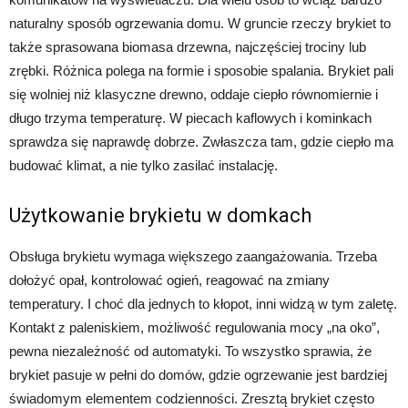
naturalny sposób ogrzewania domu. W gruncie rzeczy brykiet to
także sprasowana biomasa drzewna, najczęściej trociny lub
zrębki. Różnica polega na formie i sposobie spalania. Brykiet pali
się wolniej niż klasyczne drewno, oddaje ciepło równomiernie i
długo trzyma temperaturę. W piecach kaflowych i kominkach
sprawdza się naprawdę dobrze. Zwłaszcza tam, gdzie ciepło ma
budować klimat, a nie tylko zasilać instalację.
Użytkowanie brykietu w domkach
Obsługa brykietu wymaga większego zaangażowania. Trzeba
dołożyć opał, kontrolować ogień, reagować na zmiany
temperatury. I choć dla jednych to kłopot, inni widzą w tym zaletę.
Kontakt z paleniskiem, możliwość regulowania mocy „na oko”,
pewna niezależność od automatyki. To wszystko sprawia, że
brykiet pasuje w pełni do domów, gdzie ogrzewanie jest bardziej
świadomym elementem codzienności. Zresztą brykiet często