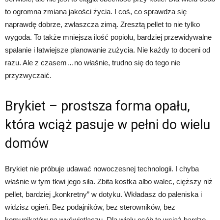
to ogromna zmiana jakości życia. I coś, co sprawdza się
naprawdę dobrze, zwłaszcza zimą. Zresztą pellet to nie tylko
wygoda. To także mniejsza ilość popiołu, bardziej przewidywalne
spalanie i łatwiejsze planowanie zużycia. Nie każdy to doceni od
razu. Ale z czasem…no właśnie, trudno się do tego nie
przyzwyczaić.
Brykiet – prostsza forma opału,
która wciąż pasuje w pełni do wielu
domów
Brykiet nie próbuje udawać nowoczesnej technologii. I chyba
właśnie w tym tkwi jego siła. Zbita kostka albo walec, cięższy niż
pellet, bardziej „konkretny” w dotyku. Wkładasz do paleniska i
widzisz ogień. Bez podajników, bez sterowników, bez
komunikatów na wyświetlaczu. Dla wielu osób to wciąż bardzo