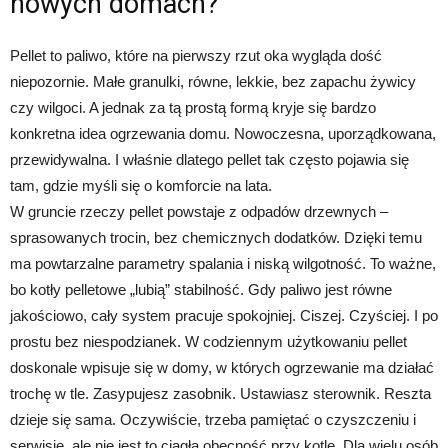
nowych domach?
Pellet to paliwo, które na pierwszy rzut oka wygląda dość
niepozornie. Małe granulki, równe, lekkie, bez zapachu żywicy
czy wilgoci. A jednak za tą prostą formą kryje się bardzo
konkretna idea ogrzewania domu. Nowoczesna, uporządkowana,
przewidywalna. I właśnie dlatego pellet tak często pojawia się
tam, gdzie myśli się o komforcie na lata.
W gruncie rzeczy pellet powstaje z odpadów drzewnych –
sprasowanych trocin, bez chemicznych dodatków. Dzięki temu
ma powtarzalne parametry spalania i niską wilgotność. To ważne,
bo kotły pelletowe „lubią” stabilność. Gdy paliwo jest równe
jakościowo, cały system pracuje spokojniej. Ciszej. Czyściej. I po
prostu bez niespodzianek. W codziennym użytkowaniu pellet
doskonale wpisuje się w domy, w których ogrzewanie ma działać
trochę w tle. Zasypujesz zasobnik. Ustawiasz sterownik. Reszta
dzieje się sama. Oczywiście, trzeba pamiętać o czyszczeniu i
serwisie, ale nie jest to ciągła obecność przy kotle. Dla wielu osób