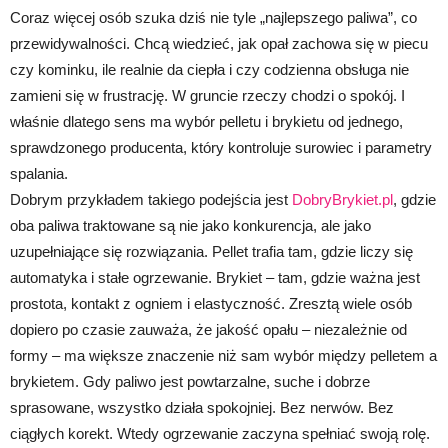
Coraz więcej osób szuka dziś nie tyle „najlepszego paliwa”, co
przewidywalności. Chcą wiedzieć, jak opał zachowa się w piecu
czy kominku, ile realnie da ciepła i czy codzienna obsługa nie
zamieni się w frustrację. W gruncie rzeczy chodzi o spokój. I
właśnie dlatego sens ma wybór pelletu i brykietu od jednego,
sprawdzonego producenta, który kontroluje surowiec i parametry
spalania.
Dobrym przykładem takiego podejścia jest
DobryBrykiet.pl
, gdzie
oba paliwa traktowane są nie jako konkurencja, ale jako
uzupełniające się rozwiązania. Pellet trafia tam, gdzie liczy się
automatyka i stałe ogrzewanie. Brykiet – tam, gdzie ważna jest
prostota, kontakt z ogniem i elastyczność. Zresztą wiele osób
dopiero po czasie zauważa, że jakość opału – niezależnie od
formy – ma większe znaczenie niż sam wybór między pelletem a
brykietem. Gdy paliwo jest powtarzalne, suche i dobrze
sprasowane, wszystko działa spokojniej. Bez nerwów. Bez
ciągłych korekt. Wtedy ogrzewanie zaczyna spełniać swoją rolę.